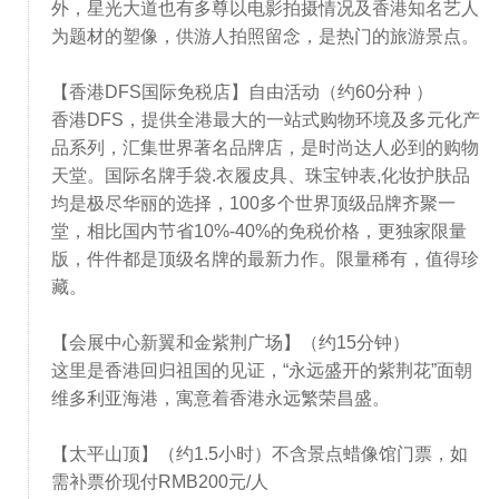
外，星光大道也有多尊以电影拍摄情况及香港知名艺人
为题材的塑像，供游人拍照留念，是热门的旅游景点。
【香港DFS国际免税店】自由活动（约60分种 ）
香港DFS，提供全港最大的一站式购物环境及多元化产
品系列，汇集世界著名品牌店，是时尚达人必到的购物
天堂。国际名牌手袋.衣履皮具、珠宝钟表,化妆护肤品
均是极尽华丽的选择，100多个世界顶级品牌齐聚一
堂，相比国内节省10%-40%的免税价格，更独家限量
版，件件都是顶级名牌的最新力作。限量稀有，值得珍
藏。
【会展中心新翼和金紫荆广场】（约15分钟）
这里是香港回归祖国的见证，“永远盛开的紫荆花”面朝
维多利亚海港，寓意着香港永远繁荣昌盛。
【太平山顶】（约1.5小时）不含景点蜡像馆门票，如
需补票价现付RMB200元/人