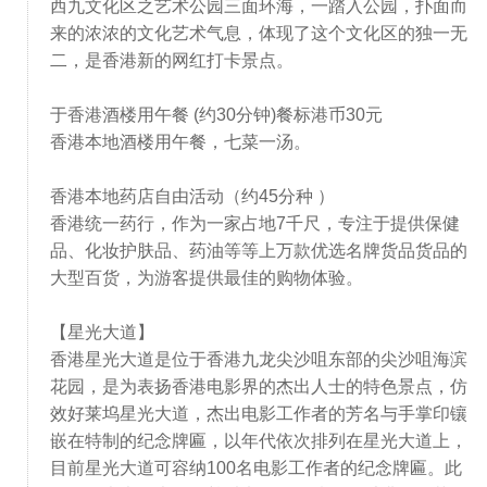
西九文化区之艺术公园三面环海，一踏入公园，扑面而
来的浓浓的文化艺术气息，体现了这个文化区的独一无
二，是香港新的网红打卡景点。
于香港酒楼用午餐 (约30分钟)餐标港币30元
香港本地酒楼用午餐，七菜一汤。
香港本地药店自由活动（约45分种 ）
香港统一药行，作为一家占地7千尺，专注于提供保健
品、化妆护肤品、药油等等上万款优选名牌货品货品的
大型百货，为游客提供最佳的购物体验。
【星光大道】
香港星光大道是位于香港九龙尖沙咀东部的尖沙咀海滨
花园，是为表扬香港电影界的杰出人士的特色景点，仿
效好莱坞星光大道，杰出电影工作者的芳名与手掌印镶
嵌在特制的纪念牌匾，以年代依次排列在星光大道上，
目前星光大道可容纳100名电影工作者的纪念牌匾。此