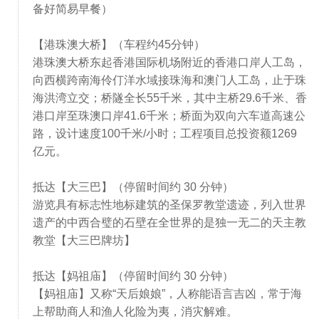
备好简易早餐）
【港珠澳大桥】（车程约45分钟）
港珠澳大桥东起香港国际机场附近的香港口岸人工岛，
向西横跨南海伶仃洋水域接珠海和澳门人工岛，止于珠
海洪湾立交；桥隧全长55千米，其中主桥29.6千米、香
港口岸至珠澳口岸41.6千米；桥面为双向六车道高速公
路，设计速度100千米/小时；工程项目总投资额1269
亿元。
抵达【大三巴】（停留时间约 30 分钟）
游览具有标志性地标建筑的圣保罗教堂遗迹，列入世界
遗产的中西合璧的石壁在全世界的是独一无二的天主教
教堂【大三巴牌坊】
抵达【妈祖庙】（停留时间约 30 分钟）
【妈祖庙】又称“天后娘娘”，人称能语言吉凶，常于海
上帮助商人和渔人化险为夷，消灾解难。