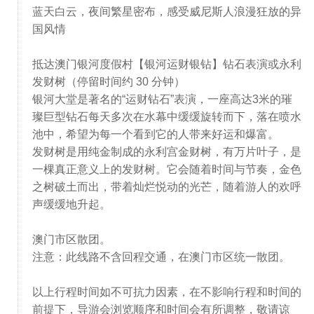
蓝天白云，夜间繁星密布，感受威尼斯人浪漫狂放的异
国风情
抵达澳门银河度假村【银河运财银钻】钻石表演或永利
发财树（停留时间约 30 分钟）
银河大堂是著名的“运财钻石”表演，一座高达3米的璀
璨巨型钻石每天多次在水幕中缓缓旋转而下，落在喷水
池中，希望为每一个看到它的人带来好运和爆富。
发财树是用纯金制成的永利宫金财树，有万片叶子，是
一棵真正意义上的发财树。它会随着时间与节奏，金色
之树破土而出，带着灿烂悦动的光芒，随着游人的欢呼
声缓缓地升起。
澳门市区散团。
注意：此线路不含回程交通，在澳门市区统一散团。
以上行程时间如不可抗力因素，在不影响行程和时间的
前提下，导游会浏览顺序和时间会有所调整，敬请谅