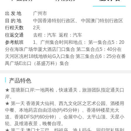
出 发 地
广州市
目 的 地
中国香港特别行政区、 中国澳门特别行政区
行程天数
2天
往返交通
去程：汽车 返程：汽车
参考航班
1、广州集合时间和地点： 第一集合点5：20
分在海珠广场华厦大酒店门口集合 第二集合点5：40分在
天河区冼村18线地铁站G入口集合 第三集合点6：25分在番
禺广场E出口（基盛万科）集合
产品特色
★ 莲塘新口岸:一地两检，快速通关，旅游团队指定通关口
岸。
★ 第一天 香港黃大仙祠、西九文化区之艺术公园、酒楼用
中餐、本地药店自由活动(约45分钟）、香港钟楼星光大
道、香港DFS(约60分钟）、会展中心、太平山顶、天星小
轮、及维港夜景，晚餐自理。
★ 第二天 澳门大三巴、妈祖庙、渔人码头、回归贺礼陈列