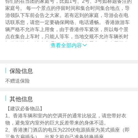
你们的在当团的家庭号，比如1号、2号、3号如标题备注的
家庭号。 每一个景点的停留时间和集合时间集合地点，导
游领队下车前会告之大家。若有迟到的家庭，导游会在电
话联系您，请您一定要确保网络、电话通畅。 香港旅游车
辆严格不允许车上用食，由于香港停车紧张，所以每个景
点在集合上车时，只能人等车，当地交规不允许车辆长时
间停靠等人。请大家理解。到了每站的景点，客人需要全
查看全部内容
部下车，不允许车上停留，请大家配合。 每站景点结束时
请大家准时集合，若有迟到需打车追团，香港的士起步价
27，基本十来分钟的路程，车资就要花掉一百左右。 年满
保险信息
18岁旅客入境港澳可携带19支香烟以供自用，不可带超19
支香烟。
不赠送保险
其他信息
【建议必备物品】
1、香港车辆和室内的空调开的通常比较足，请您带好衣
物，避免室内室外的巨大反差带来的身体不适。
2、香港澳门酒店的电压为220伏电源插座为英式插座（即
三角方扁插头），出发之前自己准备转换插座。