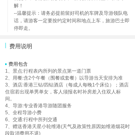
解！
--温馨提示：请务必提前留好司机的车牌及导游领队电
话，请游客一定要按约定时间和地点上车，旅游巴士即
停即走。
费用说明
费用包含
1、景点:行程表内所列的景点第一道门票
2、用餐:含2个午餐（围餐或套餐）以导游当天安排为准
3、酒店:香港三钻/四钻酒店（每成人每晚1个床位）；酒店
住宿若出现单男单女，客人须报名时补房差入住双人标
间。
4、导游:专业香港导游随团服务
5、全程导游小费
6、交通:行程中所列交通
7、赠送香港天星小轮维港(天气及政策性原因如维港烟花时
段取消费用不退)