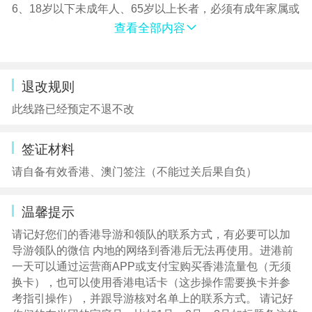
6、18岁以下未成年人、65岁以上长者，必须有成年家属或
监护人陪同参团，否则不予接待。敬请谅解！
查看全部内容
7、香港大景点，导游不陪同游览。如进入景区时有需要寄
存行李的，产生的行李寄存费请自理。
8、香港景区如海洋公园、迪士尼禁止游客携带食物和饮料
退改规则
入内
9、因港澳特殊习俗，中式围餐默认10-12人一桌，座位相
此线路已经预定不退不改
对紧凑，如人数超出范围菜品会相应增减。
10、自由活动期间请注意个人的人身及财产安全，遵守香
签证材料
港的交通规则先看右再看左，遵守信号灯走人行道。
11、单1人报名需补单房差（1间房2床位。标准成人报价含
请自备有效香港、澳门签注（不能过关后果自负）
1人床位费，如单数报名需补单房差）。若出现单男单女，
客人须报名时补房差入住双人间。
温馨提示
请记好您们的香港导游和领队的联系方式，有必要可以加
导游领队的微信 内地的网络到香港后无法再使用。进港前
一天可以通过运营商APP或支付宝购买香港流量包（无须
换卡），也可以使用香港电话卡（这步操作需要换卡并参
考指引操作），并跟导游核对名单上的联系方式。 请记好