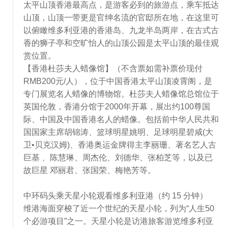
太平山顶香港最高点，是游客必到的旅游点，乘车抵达
山顶，山顶一带更是官绅名流的官邸所在地，在这里可
以俯瞰维多利亚港的香港岛、九龙半岛两岸，在古式古
香的狮子亭和空旷怡人的山顶公园是太平山顶的最佳观
赏位置。
【香港杜莎夫人蜡像馆】（不含票如需补票价现付
RMB200元/人），位于中国香港太平山顶凌霄阁，是
专门展览名人蜡像的博物馆。杜莎夫人蜡像馆总馆位于
英国伦敦，香港分馆于2000年开幕，展出约100尊国
际、中国及中国香港名人的蜡像。包括前中华人民共和
国国家主席胡锦涛、篮球明星姚明、足球明星碧咸(大
卫•贝克汉姆)、香港奥运金牌得主李丽珊、著名艺人古
巨基 、陈慧琳、周杰伦、刘德华、张柏芝等，以及已
故巨星 邓丽君、张国荣、梅艳芳等。
中环码头乘天星小轮观看维多利亚港（约 15 分钟）
维港海面穿梭了近一个世纪的天星小轮，列为“人生50
个必游项目”之一。天星小轮是访港旅客游览维多利亚