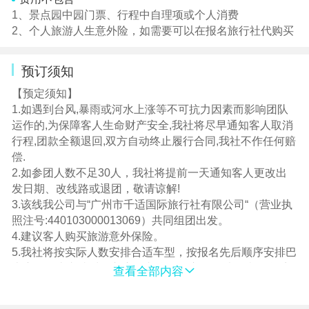
1、景点园中园门票、行程中自理项或个人消费
2、个人旅游人生意外险，如需要可以在报名旅行社代购买
预订须知
【预定须知】
1.如遇到台风,暴雨或河水上涨等不可抗力因素而影响团队
运作的,为保障客人生命财产安全,我社将尽早通知客人取消
行程,团款全额退回,双方自动终止履行合同,我社不作任何赔
偿.
2.如参团人数不足30人，我社将提前一天通知客人更改出
发日期、改线路或退团，敬请谅解!
3.该线我公司与“广州市千适国际旅行社有限公司“（营业执
照注号:440103000013069）共同组团出发。
4.建议客人购买旅游意外保险。
5.我社将按实际人数安排合适车型，按报名先后顺序安排巴
士座位，上车请对号入座；车牌号、座位号以及陪同联系
查看全部内容
方式将在出行前一天20：00点前以短信形式通知，敬请留
意。如您在出行前一天20：00尚未收到短信，请速来电咨