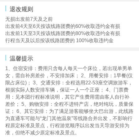
询。
退改规则
6.单1人报名需补单房差（1间房2床位。标准成人报价含1
人床位费，如单数报名需补单房差）。若出现单男单女，
无损出发前7天及之前
客人须报名时补房差入住双人间。
出发前4天至6天按该线路团费的60%收取违约金有损
出发前1天至3天按该线路团费的80%收取违约金有损
【办理入住须知】
行程当天及以后按该线路团费的 100%收取违约金
1、当天凭本人有效身份证办理登记入住手续，小孩凭户口
簿，否则不能办理入住酒店，后果自负；
温馨提示
2、住房押金由客人自行交付，以酒店当天收取为准约200-
500元/间，退房退回押金。
1、住宿安排：费用只含每人每天一个床位，若出现单男单
3、因旅游旺季，入住酒店时间为14：00—16：00分之
女，需自补房差价，不安排加床； 2、用餐安排：1早餐(仅
间，视酒店当天安排为准，敬请耐心等候！
限占床位)； 3、交通安排：全程选用22-53座空调旅游车，
根据实际人数安排车辆，保证一人一个正座； 4、门票费
用：见本团行程标准说明，其它产生费用需由客人自行补
差价； 5、购物安排：全程不进特产店，绝对纯玩，质量保
证； 6、其它安排：为了满足游客能够坐大巴出游，此线路
为直通车可能与“龙门其他温泉”等线路合并出发，不影响行
程原定标准及景点，行程游览顺序以出发当天导游安排为
准，但绝不减少原定标准及景点。