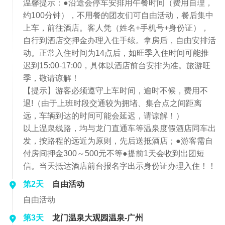
温馨提示：●沿途会停车安排用午餐时间（费用自理，
约100分钟），不用餐的团友们可自由活动，餐后集中
上车，前往酒店。客人凭（姓名+手机号+身份证），
自行到酒店交押金办理入住手续。拿房后，自由安排活
动。正常入住时间为14点后，如旺季入住时间可能推
迟到15:00-17:00，具体以酒店前台安排为准。旅游旺
季，敬请谅解！
【提示】游客必须遵守上车时间，逾时不候，费用不
退!（由于上班时段交通较为拥堵、集合点之间距离
远，车辆到达的时间可能会延迟，请谅解！）
以上温泉线路，均与龙门直通车等温泉度假酒店同车出
发，按路程的远近为原则，先后送抵酒店；●游客需自
付房间押金300～500元不等●提前1天会收到出团短
信。当天抵达酒店前台报名字出示身份证办理入住！！
第2天
自由活动
自由活动
第3天
龙门温泉大观园温泉-广州