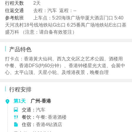
行程天数
2天
往返交通
去程：汽车 返程：--
参考航班
上车点：5:20海珠广场华厦大酒店门口 5:40
天河冼村18号线地铁站G出口 6:25番禺广场地铁站E出口基
盛万科 （注意：请自备有效签注）
产品特色
打卡点：香港黃大仙祠、西九文化区之艺术公园、酒楼用
中餐、香港DFS(约60分钟）、香港钟楼星光大道、会展中
心、太平山顶、天星小轮、及维港夜景，晚餐自理
行程安排
第1天
广州-香港
交通：
汽车
餐饮：
午餐: 香港酒楼
住宿：
香港4钻酒店