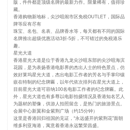
版，件件都是顶级名牌的最新力作。限量稀有，值得珍
藏。
香港购物新地标，尖沙咀闹市区免税OUTLET，国际品
牌等应有尽有
珠宝、名包、名表、品牌香水等，每天都有不同的国际
名牌推出超级优惠活动3折-5折，不可错过的免税港乐
趣。
星光大道
香港星光大道是位于香港九龙尖沙咀东部的尖沙咀海滨
花园，是为表扬香港电影界的杰出人士的特色景点，仿
效好莱坞星光大道，杰出电影工作者的芳名与手掌印镶
嵌在特制的纪念牌匾，以年代依次排列在星光大道上，
目前星光大道可容纳100名电影工作者的纪念牌匾。此
外，星光大道也有多尊以电影拍摄情况及香港知名艺人
为题材的塑像，供游人拍照留念，是热门的旅游景点。
会展中心新翼和金紫荆广场（约15分钟）
这里是香港回归祖国的见证，“永远盛开的紫荆花”面朝
维多利亚海港，寓意着香港永远繁荣昌盛。