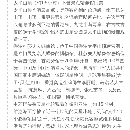
太平山顶（约1.5小时）不含景点蜡像馆门票
太平山顶香港最高点，是游客必到的旅游点，乘车抵达
山顶，山顶一带更是官绅名流的官邸所在地，在这里可
以俯瞰维多利亚港的香港岛、九龙半岛两岸，在古式古
香的狮子亭和空旷怡人的山顶公园是太平山顶的最佳观
赏位置。
香港杜莎夫人蜡像馆，位于中国香港太平山顶凌霄阁，
是专门展览名人蜡像的博物馆。杜莎夫人蜡像馆总馆位
于英国伦敦，香港分馆于2000年开幕，展出约100尊国
际、中国及中国香港名人的蜡像。包括前中华人民共和
国国家主席胡锦涛、篮球明星姚明、足球明星碧咸(大
卫•贝克汉姆)、香港奥运金牌得主李丽珊、著名艺人古
巨基 、陈慧琳、周杰伦、刘德华、张柏芝等，以及已
故巨星 邓丽君、张国荣、梅艳芳等。
中环码头乘天星小轮观看维多利亚港（约 15 分钟）
维港海面穿梭了近一个世纪的天星小轮，列为“人生50
个必游项目”之一。天星小轮是访港旅客游览维多利亚
港首选的行程，曾被《国家地理旅游杂志》评为"人生