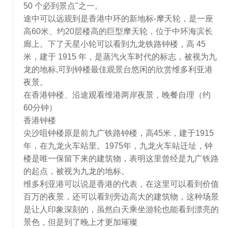
50 个必到景点"之一。
途中可以远观到是香港中环的新地标-摩天轮，是一座
高60米、约20层楼高的巨型摩天轮，位于中环海滨长
廊上。下了天星小轮可以看到九龙铁路钟楼，高 45
米，建于 1915 年，是蒸汽火车时代的标志，被视为九
龙的地标,可到钟楼最佳观景台悠闲的欣赏维多利亚港
夜景。
在香港钟楼、沿途观看维港两岸夜景，晚餐自理（约
60分钟）
香港钟楼
尖沙咀钟楼原是前九广铁路钟楼，高45米，建于1915
年，在九龙火车站里。1975年，九龙火车站迁址，钟
楼是唯一保留下来的建筑物，表明这里曾经是九广铁路
的起点，被视为九龙的地标。
维多利亚港可以说是香港的代表，在这里可以看到价值
百万的夜景，还可以看到旁边高大的建筑物，这种场景
是让人印象深刻的，虽然白天乘坐游轮也能看到漂亮的
景色，但是到了晚上才更加璀璨