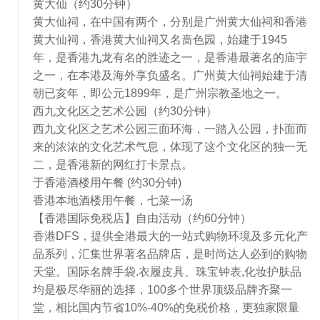
黄大仙（约30分钟）
黄大仙祠，在中国有两个，分别是广州黄大仙祠和香港
黄大仙祠，香港黄大仙祠又名啬色园，始建于1945
年，是香港九龙有名的胜迹之一，是香港最著名的庙宇
之一，在本港及海外享负盛名。广州黄大仙祠始建于清
朝已亥年，即公元1899年，是广州宗教圣地之一。
西九文化区之艺术公园（约30分钟）
西九文化区之艺术公园三面环海，一踏入公园，扑面而
来的浓浓的文化艺术气息，体现了这个文化区的独一无
二，是香港新的网红打卡景点。
于香港酒楼用午餐 (约30分钟)
香港本地酒楼用午餐，七菜一汤
【香港国际免税店】自由活动（约60分钟）
香港DFS，提供全港最大的一站式购物环境及多元化产
品系列，汇集世界著名品牌店，是时尚达人必到的购物
天堂。国际名牌手袋.衣履皮具、珠宝钟表,化妆护肤品
均是极尽华丽的选择，100多个世界顶级品牌齐聚一
堂，相比国内节省10%-40%的免税价格，更独家限量