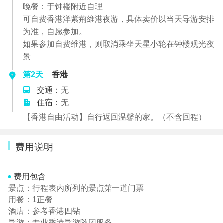
晚餐：于钟楼附近自理
可自费香港洋紫荊維港夜游，具体卖价以当天导游安排
为准，自愿参加。
如果参加自费维港，则取消乘坐天星小轮在钟楼观光夜
景
第2天
香港
交通：
无
住宿：
无
【香港自由活动】自行返回温馨的家。（不含回程）
费用说明
费用包含
景点：行程表内所列的景点第一道门票
用餐：1正餐
酒店：参考香港四钻
导游：专业香港导游随团服务