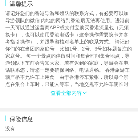
温馨提示
请记好您们的香港导游和领队的联系方式，有必要可以加
导游领队的微信 内地的网络到香港后无法再使用。进港前
一天可以通过运营商APP或支付宝购买香港流量包（无须
换卡），也可以使用香港电话卡（这步操作需要换卡并参
考指引操作），并跟导游核对名单上的联系方式。 请记好
你们的在当团的家庭号，比如1号、2号、3号如标题备注的
家庭号。 每一个景点的停留时间和集合时间集合地点，导
游领队下车前会告知大家。若有迟到的家庭，导游会在电
话联系您，请您一定要确保网络、电话通畅。 香港旅游车
辆严格不允许车上用食，由于香港停车紧张，所以每个景
点在集合上车时，只能人等车，当地交规不允许车辆长时
间停靠等人。请大家理解。到了每站的景点，客人需要全
查看全部内容
部下车，不允许车上停留，请大家配合。 每站景点结束时
请大家准时集合，若有迟到需打车追团，香港的士起步价
27，基本十来分钟的路程，车资就要花掉一百左右。 年满
保险信息
18岁旅客入境港澳可携带19支香烟以供自用，不可带超19
支香烟。 【建议必备物品】 1、香港车辆和室内的空调开
没有
的通常比较足，请您带好衣物，避免室内室外的巨大反差