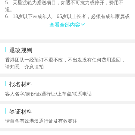
5、天星渡轮为赠送项目，如遇不可抗力或停开，费用不
退。
6、18岁以下未成年人、65岁以上长者，必须有成年家属或
监护人陪同参团，否则不予接待。敬请谅解！
查看全部内容
7、香港大景点，导游不陪同游览。如进入景区时有需要寄
存行李的，产生的行李寄存费请自理。
8、香港景区如海洋公园、迪士尼禁止游客携带食物和饮料
退改规则
入内
9、因港澳特殊习俗，中式围餐默认10-12人一桌，座位相
香港团队一经预订不退不改，不出发没有任何费用退回，
对紧凑，如人数超出范围菜品会相应增减。
请知悉，介意慎拍
10、自由活动期间请注意个人的人身及财产安全，遵守香
港的交通规则先看右再看左，遵守信号灯走人行道。
报名材料
客人名字/身份证/通行证/上车点/联系电话
签证材料
请自备有效港澳通行证及有效签注